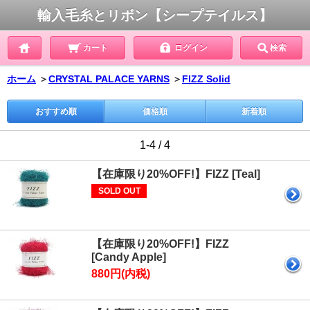
輸入毛糸とリボン【シープテイルス】
カート
ログイン
検索
ホーム
＞
CRYSTAL PALACE YARNS
＞
FIZZ Solid
おすすめ順
価格順
新着順
1-4 / 4
【在庫限り20%OFF!】FIZZ [Teal]
SOLD OUT
【在庫限り20%OFF!】FIZZ
[Candy Apple]
880円(内税)