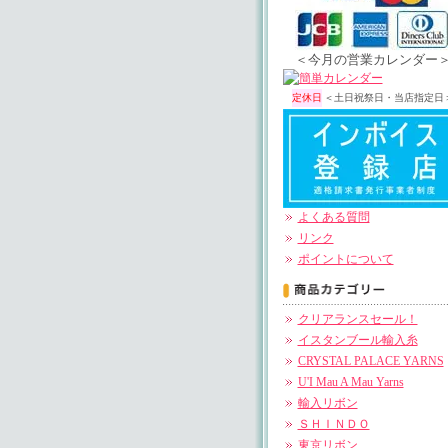
＜今月の営業カレンダー
定休日
＜土日祝祭日・当店指定日
よくある質問
リンク
ポイントについて
クリアランスセール！
イスタンブール輸入糸
CRYSTAL PALACE YARNS
U'I Mau A Mau Yarns
輸入リボン
ＳＨＩＮＤＯ
東京リボン