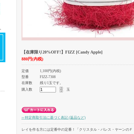
＞
＞
【在庫限り20%OFF!】FIZZ [Candy Apple]
880円(内税)
定価
1,100円(内税)
型番
FIZZ-7308
在庫数
残り1玉です。
購入数
玉
›› 特定商取引法に基づく表記 (返品など)
レイを作る方には定番中の定番！「クリスタル・パレス・ヤーンのＦ