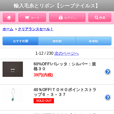
輸入毛糸とリボン【シープテイルス】
カート
ログイン
検索
ホーム
＞
クリアランスセール！
おすすめ順
価格順
新着順
1-12 / 230
次のページへ
60%OFF!バレッタ：シルバー：規
格３０
39円(内税)
40％OFF!ＴＯＨＯポイントストラ
ップ６－３－３７
SOLD OUT