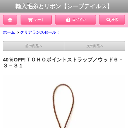
輸入毛糸とリボン【シープテイルス】
カート
ログイン
検索
ホーム
＞
クリアランスセール！
前の商品へ
次の商品へ
40％OFF!ＴＯＨＯポイントストラップ／ウッド６－
３－３１