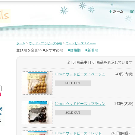
ホーム
>
ウッド・プラビーズ各種
>
ウッドビーズ１０ｍｍ
並び順を変更>> ■おすすめ順
■価格順
■新着順
全 [6] 商品中 [1-6] 商品を表示しています
10ｍｍウッドビーズ：ベージュ
243円(内税)
SOLD OUT
10ｍｍウッドビーズ：ブラウン
243円(内税)
SOLD OUT
10ｍｍウッドビーズ：レッド
243円(内税)