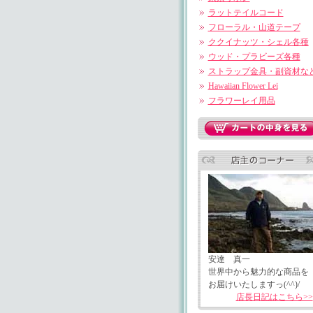
ラットテイルコード
フローラル・山道テープ
ククイナッツ・シェル各種
ウッド・プラビーズ各種
ストラップ金具・副資材な
Hawaiian Flower Lei
フラワーレイ用品
安達 真一
世界中から魅力的な商品を
お届けいたしますっ(^^)/
店長日記はこちら>>