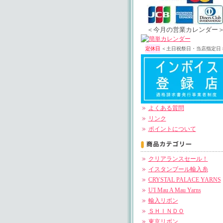
＜今月の営業カレンダー
定休日
＜土日祝祭日・当店指定日
よくある質問
リンク
ポイントについて
クリアランスセール！
イスタンブール輸入糸
CRYSTAL PALACE YARNS
U'I Mau A Mau Yarns
輸入リボン
ＳＨＩＮＤＯ
東京リボン