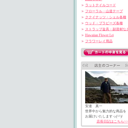
ラットテイルコード
フローラル・山道テープ
ククイナッツ・シェル各種
ウッド・プラビーズ各種
ストラップ金具・副資材な
Hawaiian Flower Lei
フラワーレイ用品
安達 真一
世界中から魅力的な商品を
お届けいたしますっ(^^)/
店長日記はこちら>>