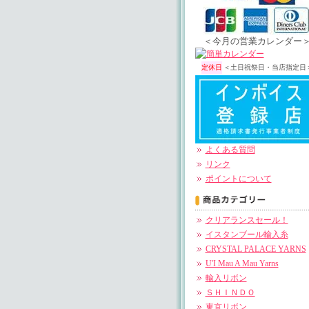
＜今月の営業カレンダー
定休日
＜土日祝祭日・当店指定日
よくある質問
リンク
ポイントについて
クリアランスセール！
イスタンブール輸入糸
CRYSTAL PALACE YARNS
U'I Mau A Mau Yarns
輸入リボン
ＳＨＩＮＤＯ
東京リボン