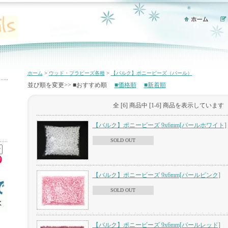
ホーム
>
ウッド・プラビーズ各種
>
【バルク】ポニービーズ（パール）
並び順を変更>> ■おすすめ順
■価格順
■新着順
全 [6] 商品中 [1-6] 商品を表示しています
【バルク】ポニービーズ 9x6mm[パールホワイト]
SOLD OUT
【バルク】ポニービーズ 9x6mm[パールピンク]
SOLD OUT
【バルク】ポニービーズ 9x6mm[パールレッド]