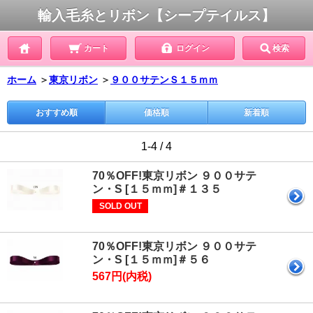
輸入毛糸とリボン【シープテイルス】
カート
ログイン
検索
ホーム
＞
東京リボン
＞
９００サテンＳ１５ｍｍ
おすすめ順
価格順
新着順
1-4 / 4
70％OFF!東京リボン ９００サテ
ン・S [１５ｍｍ]＃１３５
SOLD OUT
70％OFF!東京リボン ９００サテ
ン・S [１５ｍｍ]＃５６
567円(内税)