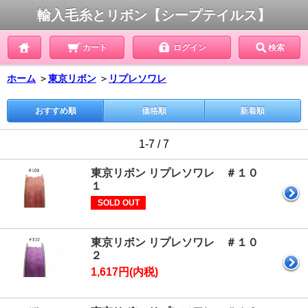
輸入毛糸とリボン【シープテイルス】
カート
ログイン
検索
ホーム
＞
東京リボン
＞
リプレソワレ
おすすめ順
価格順
新着順
1-7 / 7
東京リボン リプレソワレ ＃１０
１
SOLD OUT
東京リボン リプレソワレ ＃１０
２
1,617円(内税)