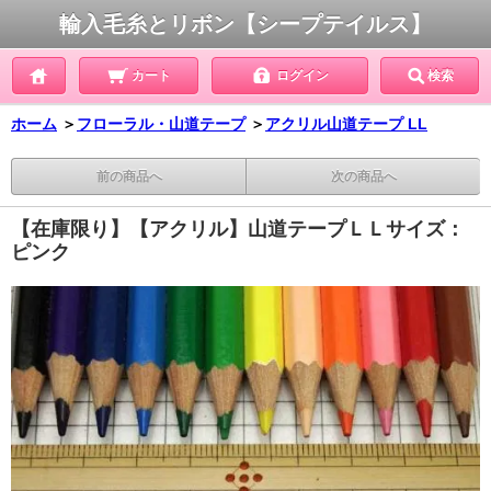
輸入毛糸とリボン【シープテイルス】
カート
ログイン
検索
ホーム
＞
フローラル・山道テープ
＞
アクリル山道テープ LL
前の商品へ
次の商品へ
【在庫限り】【アクリル】山道テープＬＬサイズ：
ピンク