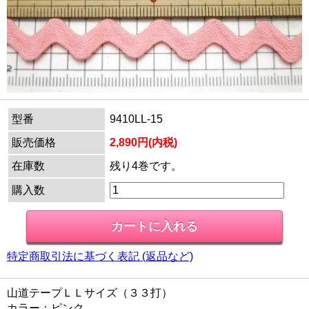
型番
9410LL-15
販売価格
2,890円(内税)
在庫数
残り4巻です。
購入数
特定商取引法に基づく表記 (返品など)
山道テープＬＬサイズ（３３打）
カラー：ピンク