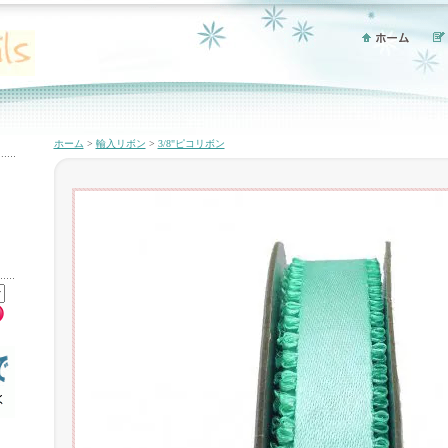
ホーム
>
輸入リボン
>
3/8"ピコリボン