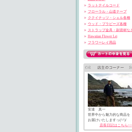
ラットテイルコード
フローラル・山道テープ
ククイナッツ・シェル各種
ウッド・プラビーズ各種
ストラップ金具・副資材な
Hawaiian Flower Lei
フラワーレイ用品
安達 真一
世界中から魅力的な商品を
お届けいたしますっ(^^)/
店長日記はこちら>>