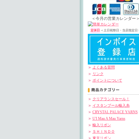
＜今月の営業カレンダー
定休日
＜土日祝祭日・当店指定日
よくある質問
リンク
ポイントについて
クリアランスセール！
イスタンブール輸入糸
CRYSTAL PALACE YARNS
U'I Mau A Mau Yarns
輸入リボン
ＳＨＩＮＤＯ
東京リボン